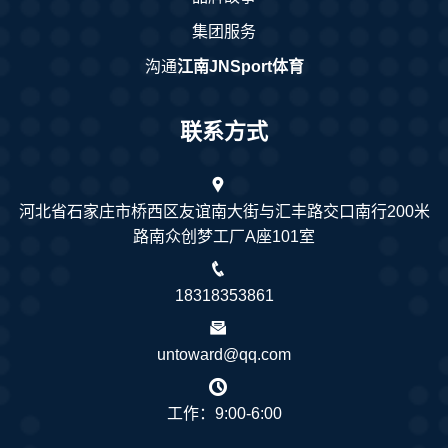
集团服务
沟通
江南JNSport体育
联系方式
河北省石家庄市桥西区友谊南大街与汇丰路交口南行200米
路南众创梦工厂A座101室
18318353861
untoward@qq.com
工作：9:00-6:00