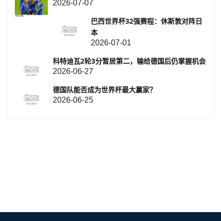
2026-07-07
巴西世界杯32强赛程：休斯敦对阵日
本
2026-07-01
科特迪瓦2轮3分暂居第二，输给德国后仍掌握机会
2026-06-27
德国队能否成为世界杯最大赢家？
2026-06-25