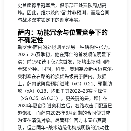
史首座德甲冠军后，俱乐部正处建队周期高
峰。因此，维尔茨的“留”并非预测，而是合同
与战术双重锁定下的既定事实。
萨内：功能冗余与位置竞争下的
不确定性
勒罗伊·萨内的处境则呈现另一种结构性张力。
2025–26赛季初，他在拜仁的首发顺位明显下
滑：前15轮德甲仅7次首发，场均出场时间降
至58分钟。同期，科曼、奥利塞及新援迈克尔·
奥利塞在右路的轮换优先级高于萨内。数据
上，萨内该阶段预期进球（xG）0.21、预期助
攻（xA）0.18，均低于其2022–23赛季峰值
（xG 0.35, xA 0.31）。更关键的是，拜仁在
2024年夏窗引进奥利塞后，右路攻击手配置已
超饱和，而萨内2025年6月到期的合同使其成
为潜在清洗对象。尽管拜仁官方未宣布其离
队，但合同年+战术边缘化构成明确的流动性