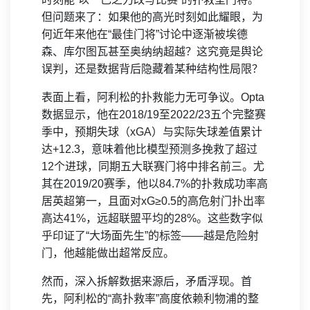
但问题来了：如果他的高光时刻如此耀眼，为
何近年来他在“最佳门将”讨论中逐渐被埃德
森、库尔图瓦甚至奥纳纳超越？这究竟是舆论
误判，还是数据背后隐藏着某种结构性局限？
表面上看，阿利松的扑救能力无可争议。Opta
数据显示，他在2018/19至2022/23五个完整赛
季中，预期失球（xGA）与实际失球差值累计
达+12.3，意味着他比模型预测多挽救了超过
12个进球，同期五大联赛门将中排名前三。尤
其在2019/20赛季，他以84.7%的扑救成功率高
居英超第一，且面对xG≥0.5的高危射门扑出率
高达41%，远超联盟平均的28%。这些数字似
乎印证了“大场面先生”的标签——越是危险射
门，他越能做出超常反应。
然而，深入拆解数据来源后，矛盾浮现。首
先，阿利松的“高扑救率”高度依赖利物浦的整