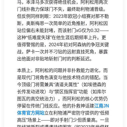
马，本泽马多次获得绝佳机会，阿利松用两次
门线扑救力保球门不失，最终助利物浦晋级。
但反例同样刺眼：2023年欧冠小组赛对那不勒
斯，奥斯梅恩一次简单的近角推射，阿利松因
站位偏右未能封堵，而该射门xG仅为0.32——
这种“低难度失球”在他生涯后期频率上升。更
值得警惕的是，2024年初对阿森纳的争冠关键
战，萨卡一次并不刁钻的远射直挂死角，暴露
出他面对非贴地斩射门时的判断延迟。
本质上，阿利松的问题并非扑救能力退化，而
是现代门将角色演变与他技术特点的错配。当
今顶级门将需兼具“清道夫属性”（如埃德森的
长传发动进攻）与“禁区指挥官”功能（如库尔
图瓦的高空统治力），而阿利松的核心优势仍
停留在传统门线反应。他的扑救神话建
江南JN
体育官方网站
立在利物浦严密防守提供的“低频
高压”场景上——即对手射门少但质量高。一旦