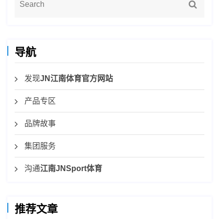
导航
发现
JN江南体育官方网站
产品专区
品牌故事
集团服务
沟通
江南JNSport体育
推荐文章