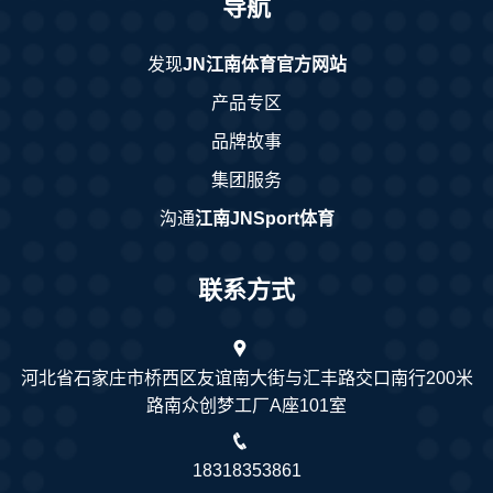
导航
发现
JN江南体育官方网站
产品专区
品牌故事
集团服务
沟通
江南JNSport体育
联系方式
河北省石家庄市桥西区友谊南大街与汇丰路交口南行200米
路南众创梦工厂A座101室
18318353861