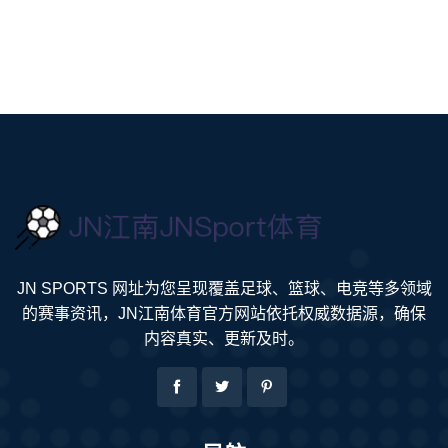
JN SPORTS 网址为您呈现覆盖足球、篮球、电竞等多领域
的赛事资讯，JN江南体育官方网站依托权威数据源，确保
内容真实、更新及时。