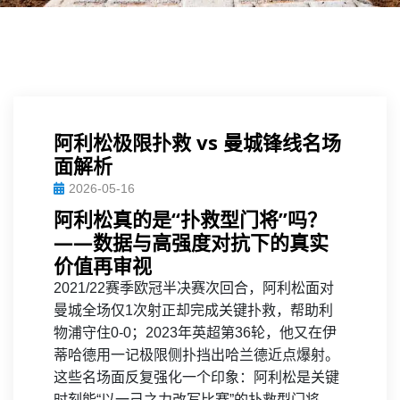
阿利松极限扑救 vs 曼城锋线名场
面解析
2026-05-16
阿利松真的是“扑救型门将”吗？
——数据与高强度对抗下的真实
价值再审视
2021/22赛季欧冠半决赛次回合，阿利松面对
曼城全场仅1次射正却完成关键扑救，帮助利
物浦守住0-0；2023年英超第36轮，他又在伊
蒂哈德用一记极限侧扑挡出哈兰德近点爆射。
这些名场面反复强化一个印象：阿利松是关键
时刻能“以一己之力改写比赛”的扑救型门将。