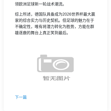
领欧洲足球新一轮战术潮流。
综上所述，德国队具备成为2026世界杯最大赢
家的综合实力与历史契机。但足球的魅力在于
不确定性，唯有将潜力转化为胜势，方能在群
雄逐鹿的舞台上真正笑到最后。
下一篇