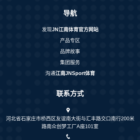
导航
发现
JN江南体育官方网站
产品专区
品牌故事
集团服务
沟通
江南JNSport体育
联系方式
河北省石家庄市桥西区友谊南大街与汇丰路交口南行200米
路南众创梦工厂A座101室