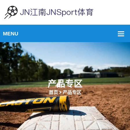
产品专区
首页
产品专区