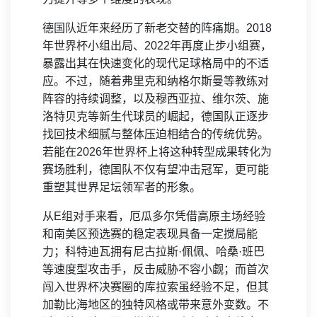
德国队近年来经历了新老交替的阵痛期。2018
年世界杯小组出局、2022年再度止步小组赛，
暴露出其在快速变化的现代足球格局中的不适
应。不过，随着弗里克和纳格尔斯曼等教练对
阵容的持续调整，以及穆西亚拉、维尔茨、施
洛特贝克等新生代球员的崛起，德国队正逐步
找回技术细腻与整体压迫相结合的传统优势。
若能在2026年世界杯上将这种转型成果转化为
赛场胜利，德国队不仅有望冲击冠军，更可能
重塑其世界足坛领军者的形象。
从E组对手来看，厄瓜多尔凭借高原主场经验
和南美区预选赛的稳定表现具备一定搅局能
力；科特迪瓦拥有尼古拉斯·佩佩、哈桑·班巴
等速度型攻击手，反击威胁不容小觑；而首次
闯入世界杯决赛圈的库拉索虽经验不足，但其
加勒比海地区的独特风格或带来意外变数。不