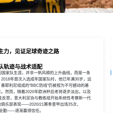
主力，见证足球奇迹之路
队轨迹与战术适配
大利国家队生涯，并非一帆风顺的上升曲线，而是一条
2018年首次入选成年国家队时，他已年满30岁，远
基耶利尼组成的“BBC防线”仍被视为不可撼动的基
。然而，随着2020年欧洲杯后老将逐步淡出，以及
构性反思，意大利足协与教练组开始系统性考察新一代
乐部表现——2020/21赛季意甲出场35次、
，几乎全勤——逐渐赢得信任。