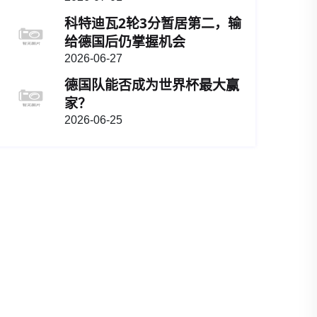
科特迪瓦2轮3分暂居第二，输
给德国后仍掌握机会
2026-06-27
德国队能否成为世界杯最大赢
家？
2026-06-25