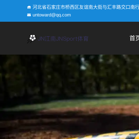
河北省石家庄市桥西区友谊南大街与汇丰路交口南行2
untoward@qq.com
首