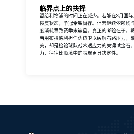
临界点上的抉择
留给利物浦的时间正在减少。若能在3月国
恢复状态，争冠希望尚存。但若继续依赖残
度消耗导致赛季末崩盘。真正的考验在于，
启用布拉德利担任伪边卫以缓解右路压力，
美，却是检验球队战术适应力的关键试金石
力，往往比顺境中的表现更具决定性。