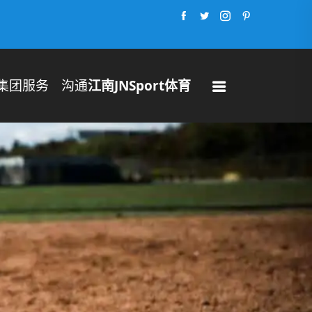
集团服务
沟通
江南JNSport体育