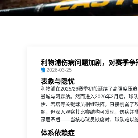
利物浦伤病问题加剧，对赛季争
2026-03-25
表象与隐忧
利物浦在2025/26赛季初段延续了高强度
曼城与阿森纳。然而进入2026年2月后，
伊、若塔等关键球员相继缺阵，直接削弱了
题，但深入观察其比赛结构可发现，伤病并
深层矛盾——当核心球员缺席时，球队难以
体系依赖症