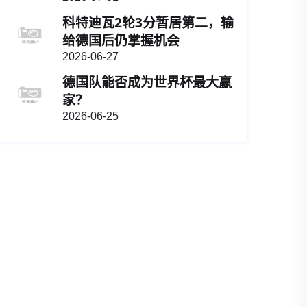
科特迪瓦2轮3分暂居第二，输
给德国后仍掌握机会
2026-06-27
德国队能否成为世界杯最大赢
家？
2026-06-25