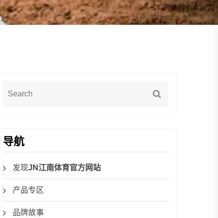
导航
发现
JN江南体育官方网站
产品专区
品牌故事