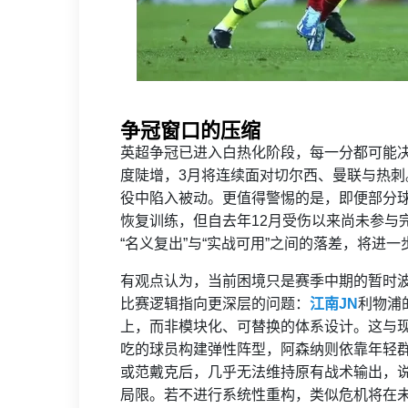
争冠窗口的压缩
英超争冠已进入白热化阶段，每一分都可能
度陡增，3月将连续面对切尔西、曼联与热
役中陷入被动。更值得警惕的是，即便部分
恢复训练，但自去年12月受伤以来尚未参与
“名义复出”与“实战可用”之间的落差，将进
有观点认为，当前困境只是赛季中期的暂时
比赛逻辑指向更深层的问题：
江南JN
利物浦
上，而非模块化、可替换的体系设计。这与
吃的球员构建弹性阵型，阿森纳则依靠年轻
或范戴克后，几乎无法维持原有战术输出，
局限。若不进行系统性重构，类似危机将在