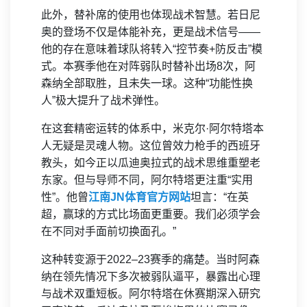
此外，替补席的使用也体现战术智慧。若日尼
奥的登场不仅是体能补充，更是战术信号——
他的存在意味着球队将转入“控节奏+防反击”模
式。本赛季他在对阵弱队时替补出场8次，阿
森纳全部取胜，且未失一球。这种“功能性换
人”极大提升了战术弹性。
在这套精密运转的体系中，米克尔·阿尔特塔本
人无疑是灵魂人物。这位曾效力枪手的西班牙
教头，如今正以瓜迪奥拉式的战术思维重塑老
东家。但与导师不同，阿尔特塔更注重“实用
性”。他曾
江南JN体育官方网站
坦言：“在英
超，赢球的方式比场面更重要。我们必须学会
在不同对手面前切换面孔。”
这种转变源于2022–23赛季的痛楚。当时阿森
纳在领先情况下多次被弱队逼平，暴露出心理
与战术双重短板。阿尔特塔在休赛期深入研究