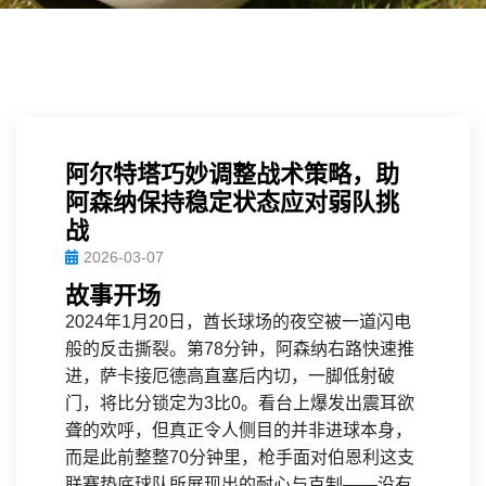
阿尔特塔巧妙调整战术策略，助
阿森纳保持稳定状态应对弱队挑
战
2026-03-07
故事开场
2024年1月20日，酋长球场的夜空被一道闪电
般的反击撕裂。第78分钟，阿森纳右路快速推
进，萨卡接厄德高直塞后内切，一脚低射破
门，将比分锁定为3比0。看台上爆发出震耳欲
聋的欢呼，但真正令人侧目的并非进球本身，
而是此前整整70分钟里，枪手面对伯恩利这支
联赛垫底球队所展现出的耐心与克制——没有