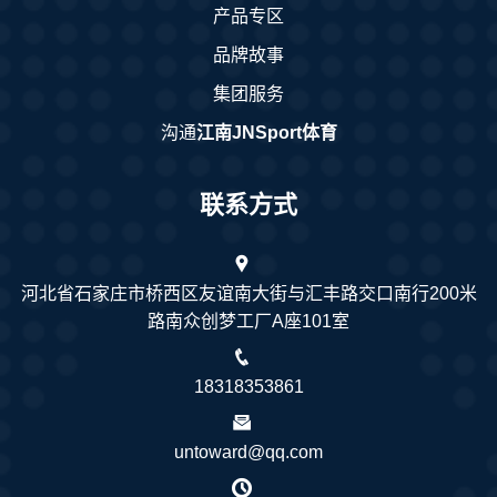
产品专区
品牌故事
集团服务
沟通
江南JNSport体育
联系方式
河北省石家庄市桥西区友谊南大街与汇丰路交口南行200米
路南众创梦工厂A座101室
18318353861
untoward@qq.com