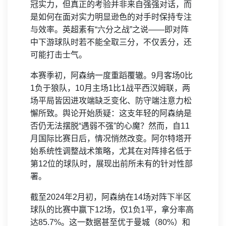
冠实力，但真正的考验并非来自强强对话，而
是如何在面对实力明显逊色的对手时保持专注
与效率。英超素有“六分之战”之说——即对阵
中下游球队时若不能全取三分，不仅丢分，还
可能打击士气。
本赛季初，阿森纳一度重蹈覆辙。9月客场0比
1负于狼队，10月主场1比1战平西汉姆联，两
场平局皆因进攻端缺乏变化、防守端注意力松
懈所致。舆论开始质疑：这支年轻的阿森纳是
否仍无法摆脱“遇弱不强”的心魔？然而，自11
月国际比赛日后，情况悄然改变。阿尔特塔开
始系统性调整战术策略，尤其在对阵排名低于
第12位的球队时，展现出前所未有的针对性部
署。
截至2024年2月初，阿森纳在14场对阵下半区
球队的比赛中赢下12场，仅1负1平，拿分率高
达85.7%。这一数据甚至优于曼城（80%）和