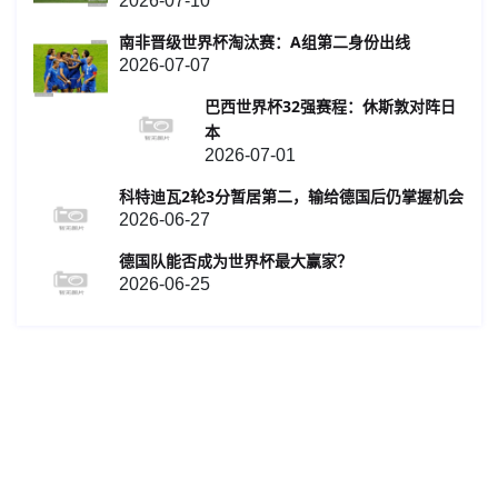
2026-07-10
南非晋级世界杯淘汰赛：A组第二身份出线
2026-07-07
巴西世界杯32强赛程：休斯敦对阵日
本
2026-07-01
科特迪瓦2轮3分暂居第二，输给德国后仍掌握机会
2026-06-27
德国队能否成为世界杯最大赢家？
2026-06-25