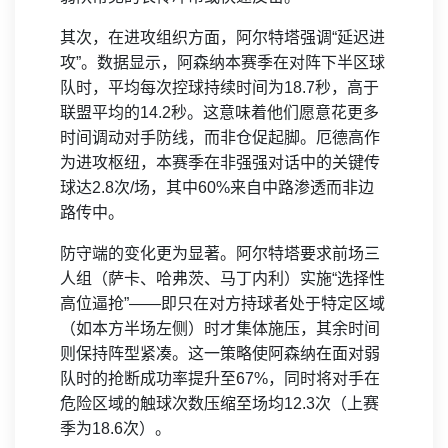
其次，在进攻组织方面，阿尔特塔强调“延迟进
攻”。数据显示，阿森纳本赛季在对阵下半区球
队时，平均每次控球持续时间为18.7秒，高于
联盟平均的14.2秒。这意味着他们愿意花更多
时间调动对手防线，而非仓促起脚。厄德高作
为进攻枢纽，本赛季在非强强对话中的关键传
球达2.8次/场，其中60%来自中路渗透而非边
路传中。
防守端的变化更为显著。阿尔特塔要求前场三
人组（萨卡、哈弗茨、马丁内利）实施“选择性
高位逼抢”——即只在对方持球者处于特定区域
（如本方半场左侧）时才集体施压，其余时间
则保持阵型紧凑。这一策略使阿森纳在面对弱
队时的抢断成功率提升至67%，同时将对手在
危险区域的触球次数压缩至场均12.3次（上赛
季为18.6次）。