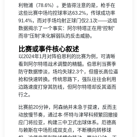
利物浦（78.6%）。更值得注意的是，枪手在
这些比赛中场均控球率达63.2%，传球成功率
91.4%，而对手场均射正球门仅2.1次——这组
数据揭示了一个事实：阿尔特塔正在用“控制”
而非“压制”来化解弱队的反击威胁。
比赛或事件核心叙述
以2024年1月对阵伯恩利的比赛为例，可清晰
看到阿尔特塔战术调整的精髓。伯恩利当赛季
防守数据惨淡，场均失球2.3个，但擅长高位逼
抢和快速转换。传统思路下，强队往往会利用
边路速度打穿其防线，但阿尔特塔却反其道而
行之。
比赛前20分钟，阿森纳并未急于提速，反而主
动放慢节奏，通过本·怀特与津琴科频繁回撤接
应门将拉亚，构建三中卫式出球体系。厄德高
与赖斯在中场形成双支点，不断横向转移球