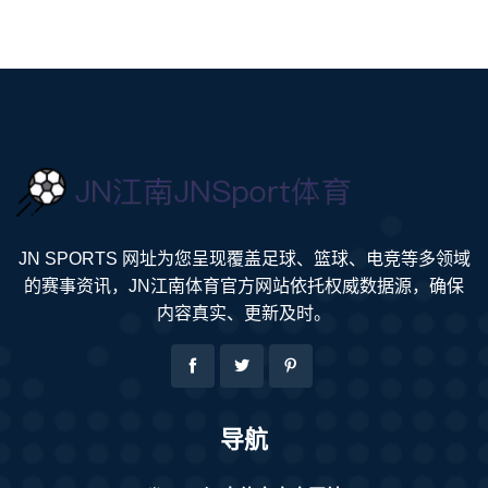
JN SPORTS 网址为您呈现覆盖足球、篮球、电竞等多领域
的赛事资讯，JN江南体育官方网站依托权威数据源，确保
内容真实、更新及时。
导航