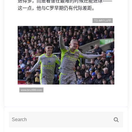
进得多，而是看谁在最难的时候还能进球——
这一点，他与C罗早期仍有代际差距。