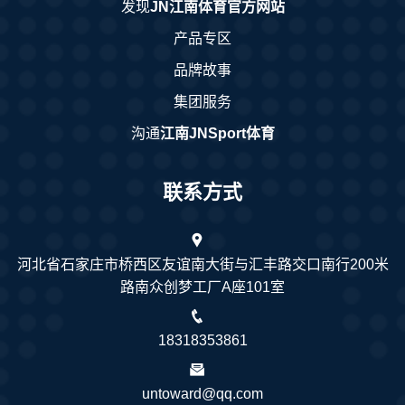
发现
JN江南体育官方网站
产品专区
品牌故事
集团服务
沟通
江南JNSport体育
联系方式
河北省石家庄市桥西区友谊南大街与汇丰路交口南行200米
路南众创梦工厂A座101室
18318353861
untoward@qq.com